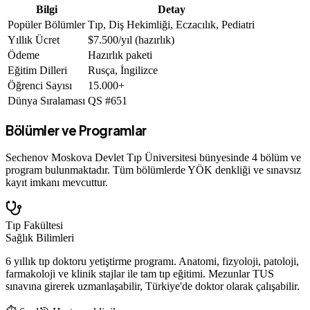
Bilgi
Detay
Popüler Bölümler
Tıp, Diş Hekimliği, Eczacılık, Pediatri
Yıllık Ücret
$7.500/yıl (hazırlık)
Ödeme
Hazırlık paketi
Eğitim Dilleri
Rusça, İngilizce
Öğrenci Sayısı
15.000+
Dünya Sıralaması
QS #651
Bölümler ve Programlar
Sechenov Moskova Devlet Tıp Üniversitesi
bünyesinde
4
bölüm ve
program bulunmaktadır. Tüm bölümlerde YÖK denkliği ve sınavsız
kayıt imkanı mevcuttur.
Tıp Fakültesi
Sağlık Bilimleri
6 yıllık tıp doktoru yetiştirme programı. Anatomi, fizyoloji, patoloji,
farmakoloji ve klinik stajlar ile tam tıp eğitimi. Mezunlar TUS
sınavına girerek uzmanlaşabilir, Türkiye'de doktor olarak çalışabilir.