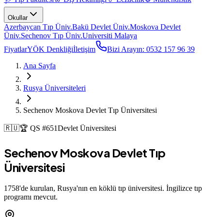
Okullar
Azerbaycan Tıp Üniv.
Bakü Devlet Üniv.
Moskova Devlet
Üniv.
Sechenov Tıp Üniv.
Universiti Malaya
Fiyatlar
YÖK Denkliği
İletişim
Bizi Arayın: 0532 157 96 39
Ana Sayfa
Rusya Üniversiteleri
Sechenov Moskova Devlet Tıp Üniversitesi
🇷🇺
🏆
QS #651
Devlet
Üniversitesi
Sechenov Moskova Devlet Tıp
Üniversitesi
1758'de kurulan, Rusya'nın en köklü tıp üniversitesi. İngilizce tıp
programı mevcut.