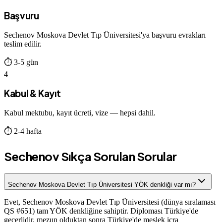
Başvuru
Sechenov Moskova Devlet Tıp Üniversitesi'ya başvuru evrakları
teslim edilir.
⏱
3-5 gün
4
Kabul & Kayıt
Kabul mektubu, kayıt ücreti, vize — hepsi dahil.
⏱
2-4 hafta
Sechenov
Sıkça Sorulan Sorular
Sechenov Moskova Devlet Tıp Üniversitesi YÖK denkliği var mı?
Evet, Sechenov Moskova Devlet Tıp Üniversitesi (dünya sıralaması
QS #651) tam YÖK denkliğine sahiptir. Diploması Türkiye'de
geçerlidir, mezun olduktan sonra Türkiye'de meslek icra