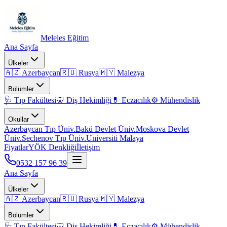
Meleles Eğitim
Ana Sayfa
Ülkeler
🇦🇿 Azerbaycan
🇷🇺 Rusya
🇲🇾 Malezya
Bölümler
🩺 Tıp Fakültesi
🦷 Diş Hekimliği
💊 Eczacılık
⚙️ Mühendislik
Okullar
Azerbaycan Tıp Üniv.
Bakü Devlet Üniv.
Moskova Devlet
Üniv.
Sechenov Tıp Üniv.
Universiti Malaya
Fiyatlar
YÖK Denkliği
İletişim
0532 157 96 39
Ana Sayfa
Ülkeler
🇦🇿 Azerbaycan
🇷🇺 Rusya
🇲🇾 Malezya
Bölümler
🩺 Tıp Fakültesi
🦷 Diş Hekimliği
💊 Eczacılık
⚙️ Mühendislik