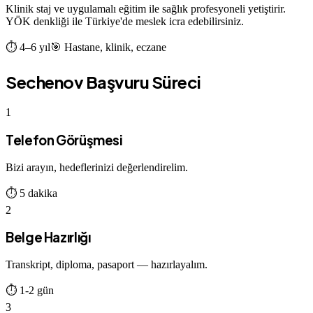
Klinik staj ve uygulamalı eğitim ile sağlık profesyoneli yetiştirir.
YÖK denkliği ile Türkiye'de meslek icra edebilirsiniz.
⏱
4–6 yıl
🎯
Hastane, klinik, eczane
Sechenov
Başvuru Süreci
1
Telefon Görüşmesi
Bizi arayın, hedeflerinizi değerlendirelim.
⏱
5 dakika
2
Belge Hazırlığı
Transkript, diploma, pasaport — hazırlayalım.
⏱
1-2 gün
3